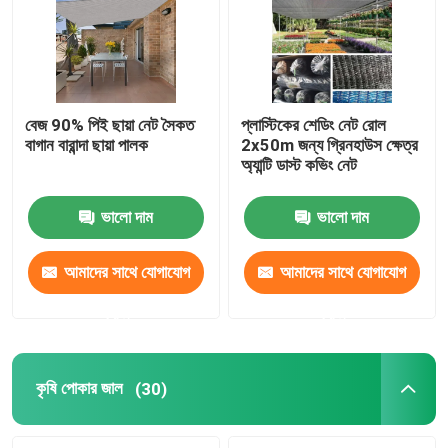
মান নিয়ন্ত্রণ
আমাদের সাথে যোগাযোগ করুন
বেজ 90% পিই ছায়া নেট সৈকত
প্লাস্টিকের শেডিং নেট রোল
বাগান বারান্দা ছায়া পালক
2x50m জন্য গ্রিনহাউস ক্ষেত্র
অ্যান্টি ডাস্ট কভিং নেট
উদ্ধৃতির জন্য আবেদন
ভালো দাম
ভালো দাম
Russian website
আমাদের সাথে যোগাযোগ
আমাদের সাথে যোগাযোগ
চৌম্বকীয় জাল দরজার পর্দা
করুন
করুন
উইন্ডো ফ্লাই স্ক্রিন
কৃষি পোকার জাল
(30)
পিই শেড নেট