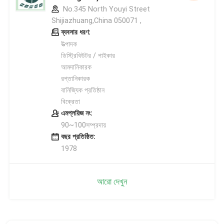
No.345 North Youyi Street
Shijiazhuang,China 050071 ,
ব্যবসার ধরণ:
উত্পাদক
ডিস্ট্রিবিউটর / পাইকার
আমদানিকারক
রপ্তানিকারক
বানিজ্যিক প্রতিষ্ঠান
বিক্রেতা
এমপ্লয়িজ নং:
90~100সম্প্রদায়
বছর প্রতিষ্ঠিত:
1978
আরো দেখুন