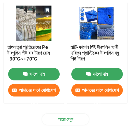
ভেলক্রো হুক এন্ড লুপ
পলিপ্রোপিলিন মাটির আবরণ
তাপমাত্রা প্রতিরোধের Pe
মাল্টি-ফাংশন পিই টারপলিন ভারী
টারপুলিন শীট বার টারপ রোল
দায়িত্ব প্লাস্টিকের টারপলিন ব্লু
-30°C~+70°C
পিই টারপ
ভালো দাম
ভালো দাম
আমাদের সাথে যোগাযোগ
আমাদের সাথে যোগাযোগ
করুন
করুন
আরো দেখুন