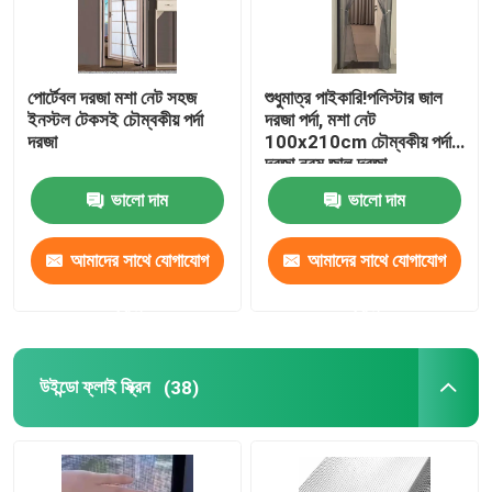
পোর্টেবল দরজা মশা নেট সহজ
শুধুমাত্র পাইকারি!পলিস্টার জাল
ইনস্টল টেকসই চৌম্বকীয় পর্দা
দরজা পর্দা, মশা নেট
দরজা
100x210cm চৌম্বকীয় পর্দা
দরজা নরম জাল দরজা
ভালো দাম
ভালো দাম
আমাদের সাথে যোগাযোগ
আমাদের সাথে যোগাযোগ
করুন
করুন
উইন্ডো ফ্লাই স্ক্রিন
(38)