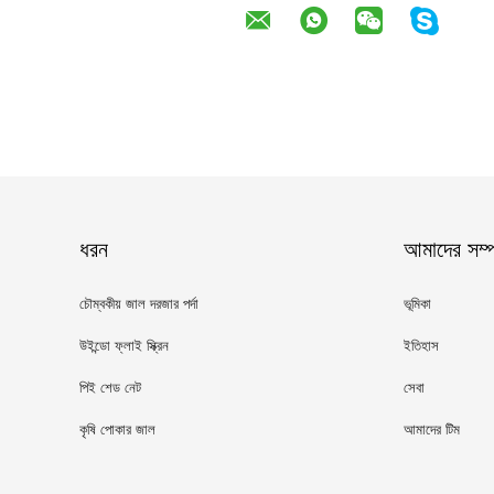
ধরন
আমাদের সম্পর
চৌম্বকীয় জাল দরজার পর্দা
ভূমিকা
উইন্ডো ফ্লাই স্ক্রিন
ইতিহাস
পিই শেড নেট
সেবা
কৃষি পোকার জাল
আমাদের টিম