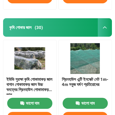
করুন
করুন
কৃষি পোকার জাল
(30)
ইউভি সুরক্ষা কৃষি পোকামাকড় জাল
গ্রিনহাউস এন্টি ইনসেক্ট নেট 1m-
বাগান পোকামাকড় জাল উচ্চ
4m সবুজ ঘর্ষণ প্রতিরোধের
ঘনত্বের গ্রিনহাউস পোকামাকড়
জাল
ভালো দাম
ভালো দাম