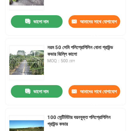
মান নিয়ন্ত্রণ
ভালো দাম
আমাদের সাথে যোগাযোগ
করুন
আমাদের সাথে যোগাযোগ করুন
নরম 50 সেমি পলিপ্রোপিলিন বোনা গ্রাউন্ড
উদ্ধৃতির জন্য আবেদন
কভার ঝিল্লি কালো
MOQ：500 রোল
Russian website
চৌম্বকীয় জাল দরজার পর্দা
ভালো দাম
আমাদের সাথে যোগাযোগ
করুন
উইন্ডো ফ্লাই স্ক্রিন
100 সেন্টিমিটার বয়নযুক্ত পলিপ্রোপিলিন
গ্রাউন্ড কভার
পিই শেড নেট