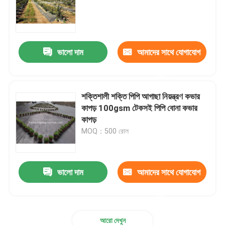
কৃষি পোকার জাল
ভালো দাম
আমাদের সাথে যোগাযোগ
পিই টারপুলিন
করুন
বোনা জাল ব্যাগ
শক্তিশালী শক্তি পিপি আগাছা নিয়ন্ত্রণ কভার
কাপড় 100gsm টেকসই পিপি বোনা কভার
কাপড়
প্লাস্টিক জাল জাল
MOQ：500 রোল
অ্যালকালি প্রতিরোধী ফাইবারগ্লাস জাল
ভালো দাম
আমাদের সাথে যোগাযোগ
নাইলন তারের টাই
করুন
চৌম্বকীয় প্লাস্টিকের দরজার পর্দা
আরো দেখুন