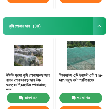
করুন
করুন
কৃষি পোকার জাল
(30)
ইউভি সুরক্ষা কৃষি পোকামাকড় জাল
গ্রিনহাউস এন্টি ইনসেক্ট নেট 1m-
বাগান পোকামাকড় জাল উচ্চ
4m সবুজ ঘর্ষণ প্রতিরোধের
ঘনত্বের গ্রিনহাউস পোকামাকড়
জাল
ভালো দাম
ভালো দাম