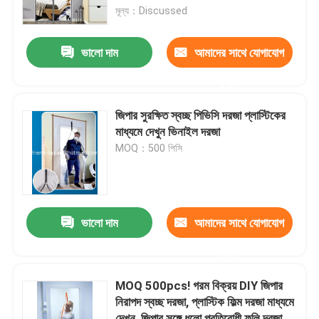
মূল্য：Discussed
মান নিয়ন্ত্রণ
ভালো দাম
আমাদের সাথে যোগাযোগ
করুন
আমাদের সাথে যোগাযোগ করুন
জিপার সুরক্ষিত স্বচ্ছ পিভিসি দরজা প্লাস্টিকের
উদ্ধৃতির জন্য আবেদন
মাধ্যমে দেখুন ভিনাইল দরজা
MOQ：500 পিসি
Russian website
চৌম্বকীয় জাল দরজার পর্দা
ভালো দাম
আমাদের সাথে যোগাযোগ
করুন
উইন্ডো ফ্লাই স্ক্রিন
MOQ 500pcs! গরম বিক্রয় DIY জিপার
নিরাপদ স্বচ্ছ দরজা, প্লাস্টিক ফিল্ম দরজা মাধ্যমে
পিই শেড নেট
দেখুন, জিপার সঙ্গে ধুলো প্রতিরোধী ফলি দরজা