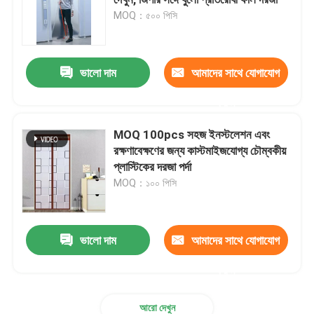
MOQ：৫০০ পিসি
কৃষি পোকার জাল
ভালো দাম
আমাদের সাথে যোগাযোগ
পিই টারপুলিন
করুন
বোনা জাল ব্যাগ
MOQ 100pcs সহজ ইনস্টলেশন এবং
রক্ষণাবেক্ষণের জন্য কাস্টমাইজযোগ্য চৌম্বকীয়
প্লাস্টিকের দরজা পর্দা
প্লাস্টিক জাল জাল
MOQ：১০০ পিসি
অ্যালকালি প্রতিরোধী ফাইবারগ্লাস জাল
ভালো দাম
আমাদের সাথে যোগাযোগ
নাইলন তারের টাই
করুন
চৌম্বকীয় প্লাস্টিকের দরজার পর্দা
আরো দেখুন