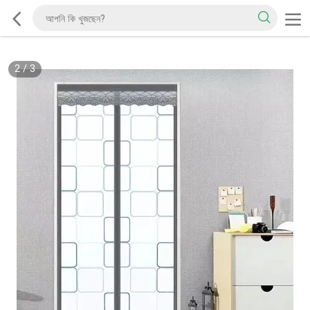
2
/
3