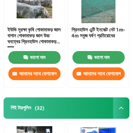
ইউভি সুরক্ষা কৃষি পোকামাকড় জাল
গ্রিনহাউস এন্টি ইনসেক্ট নেট 1m-
বাগান পোকামাকড় জাল উচ্চ
4m সবুজ ঘর্ষণ প্রতিরোধের
ঘনত্বের গ্রিনহাউস পোকামাকড়
জাল
ভালো দাম
ভালো দাম
আমাদের সাথে যোগাযোগ
আমাদের সাথে যোগাযোগ
করুন
করুন
পিই টারপুলিন
(32)