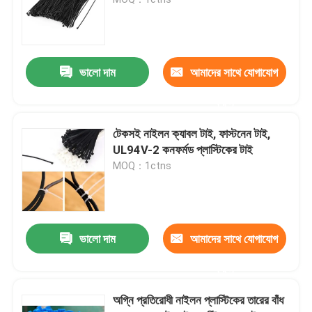
কৃষি পোকার জাল
ভালো দাম
আমাদের সাথে যোগাযোগ
পিই টারপুলিন
করুন
বোনা জাল ব্যাগ
টেকসই নাইলন ক্যাবল টাই, ফাস্টনেন টাই,
UL94V-2 কনফর্মড প্লাস্টিকের টাই
MOQ：1ctns
প্লাস্টিক জাল জাল
অ্যালকালি প্রতিরোধী ফাইবারগ্লাস জাল
ভালো দাম
আমাদের সাথে যোগাযোগ
নাইলন তারের টাই
করুন
অগ্নি প্রতিরোধী নাইলন প্লাস্টিকের তারের বাঁধ
চৌম্বকীয় প্লাস্টিকের দরজার পর্দা