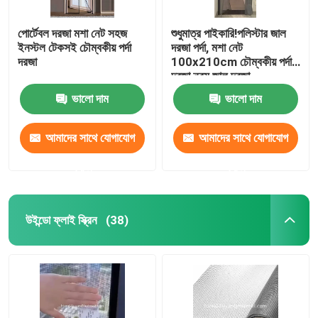
পোর্টেবল দরজা মশা নেট সহজ
শুধুমাত্র পাইকারি!পলিস্টার জাল
ইনস্টল টেকসই চৌম্বকীয় পর্দা
দরজা পর্দা, মশা নেট
দরজা
100x210cm চৌম্বকীয় পর্দা
দরজা নরম জাল দরজা
ভালো দাম
ভালো দাম
আমাদের সাথে যোগাযোগ
আমাদের সাথে যোগাযোগ
করুন
করুন
উইন্ডো ফ্লাই স্ক্রিন
(38)