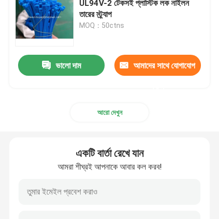
UL94V-2 টেকসই প্লাস্টিক লক নাইলন
তারের স্ট্র্যাপ
ভেলক্রো হুক এন্ড লুপ
MOQ：50ctns
পলিপ্রোপিলিন মাটির আবরণ
ভালো দাম
আমাদের সাথে যোগাযোগ
করুন
আরো দেখুন
একটি বার্তা রেখে যান
আমরা শীঘ্রই আপনাকে আবার কল করব!