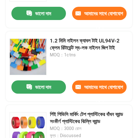
ভালো দাম
আমাদের সাথে যোগাযোগ
করুন
1.2 মিমি নাইলন ক্যাবল টাই UL94V-2
ফ্লেম রিটার্ডেন্ট স্ব-লক নাইলন জিপ টাই
MOQ：1ctns
ভালো দাম
আমাদের সাথে যোগাযোগ
বাড়ি
করুন
পিই পিভিসি মার্কিং টেপ প্লাস্টিকের বাঁধন ব্যান্ড
পণ্য
সংকীর্ণ প্লাস্টিকের ঝিল্লি ব্যান্ড
MOQ：3000 রোল
আমাদের সম্পর্কে
মূল্য：Discussed