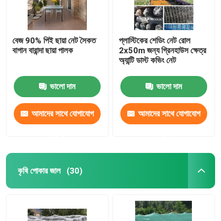
বেজ 90% পিই ছায়া নেট সৈকত
প্লাস্টিকের শেডিং নেট রোল
বাগান বারান্দা ছায়া পালক
2x50m জন্য গ্রিনহাউস ক্ষেত্র
অ্যান্টি ডাস্ট কভিং নেট
ভালো দাম
ভালো দাম
আমাদের সাথে যোগাযোগ
আমাদের সাথে যোগাযোগ
করুন
করুন
কৃষি পোকার জাল
(30)