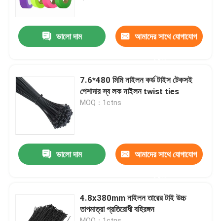
মান নিয়ন্ত্রণ
ভালো দাম
আমাদের সাথে যোগাযোগ
করুন
আমাদের সাথে যোগাযোগ করুন
7.6*480 মিমি নাইলন কর্ড টাইস টেকসই
উদ্ধৃতির জন্য আবেদন
পেশাদার স্ব লক নাইলন twist ties
MOQ：1ctns
Russian website
চৌম্বকীয় জাল দরজার পর্দা
ভালো দাম
আমাদের সাথে যোগাযোগ
করুন
উইন্ডো ফ্লাই স্ক্রিন
4.8x380mm নাইলন তারের টাই উচ্চ
তাপমাত্রা প্রতিরোধী বহিরঙ্গন
পিই শেড নেট
MOQ：1ctns