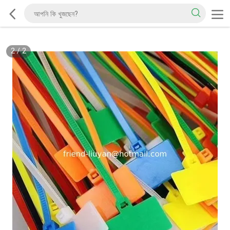
2
/
2