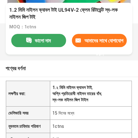
1.2 মিমি নাইলন ক্যাবল টাই UL94V-2 ফ্লেম রিটার্ডেন্ট স্ব-লক
নাইলন জিপ টাই
MOQ：1ctns
ভালো দাম
আমাদের সাথে যোগাযোগ
করুন
পণ্যের বর্ণনা
1.২ মিমি নাইলন ক্যাবল টাই
,
লক্ষণীয় করা:
অগ্নি প্রতিরোধী নাইলন তারের বাঁধ
,
স্ব-লক নাইলন জিপ টাইস
ডেলিভারি সময়
15 দিনের মধ্যে
ন্যূনতম চাহিদার পরিমাণ
1ctns