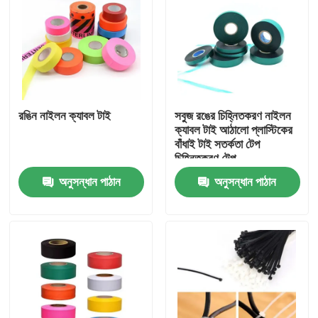
রঙিন নাইলন ক্যাবল টাই
সবুজ রঙের চিহ্নিতকরণ নাইলন
ক্যাবল টাই আঠালো প্লাস্টিকের
বাঁধাই টাই সতর্কতা টেপ
চিহ্নিতকরণ টেপ
অনুসন্ধান পাঠান
অনুসন্ধান পাঠান
বাড়ি
পণ্য
আমাদের সম্পর্কে