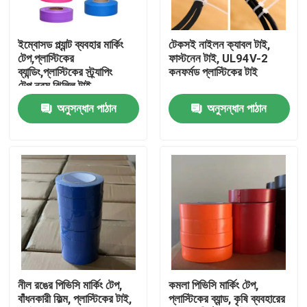
মান নিয়ন্ত্রণ
ইম্বোসড প্ল্যান্ট ব্যবহার মার্কিং
টেকসই নাইলন ক্যাবল টাই,
টেপ,প্লাস্টিকের
ফাস্টনেন টাই, UL94V-2
ব্যান্ডিং,প্লাস্টিকের স্ট্র্যাপিং
কনফর্মড প্লাস্টিকের টাই
আমাদের সাথে যোগাযোগ করুন
টেপ,নরম ঝিল্লি টাই
অনুসন্ধান পাঠান
অনুসন্ধান পাঠান
উদ্ধৃতির জন্য আবেদন
Russian website
চৌম্বকীয় জাল দরজার পর্দা
উইন্ডো ফ্লাই স্ক্রিন
নীল রঙের পিভিসি মার্কিং টেপ,
কমলা পিভিসি মার্কিং টেপ,
বাঁধনকারী ফিল্ম, প্লাস্টিকের টাই,
প্লাস্টিকের ব্যান্ড, কৃষি ব্যবহারের
পিই শেড নেট