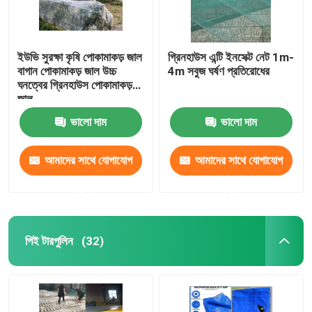
ইউভি সুরক্ষা কৃষি পোকামাকড় জাল
গ্রিনহাউস এন্টি ইনসেক্ট নেট 1m-
বাগান পোকামাকড় জাল উচ্চ
4m সবুজ ঘর্ষণ প্রতিরোধের
ঘনত্বের গ্রিনহাউস পোকামাকড়
জাল
ভালো দাম
ভালো দাম
আমাদের সাথে যোগাযোগ
আমাদের সাথে যোগাযোগ
করুন
করুন
পিই টারপুলিন
(32)