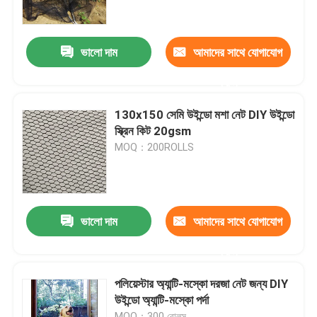
মান নিয়ন্ত্রণ
ভালো দাম
আমাদের সাথে যোগাযোগ
করুন
আমাদের সাথে যোগাযোগ করুন
130x150 সেমি উইন্ডো মশা নেট DIY উইন্ডো
উদ্ধৃতির জন্য আবেদন
স্ক্রিন কিট 20gsm
MOQ：200ROLLS
Russian website
চৌম্বকীয় জাল দরজার পর্দা
ভালো দাম
আমাদের সাথে যোগাযোগ
করুন
উইন্ডো ফ্লাই স্ক্রিন
পলিয়েস্টার অ্যান্টি-মস্কো দরজা নেট জন্য DIY
উইন্ডো অ্যান্টি-মস্কো পর্দা
পিই শেড নেট
MOQ：300 রোলস