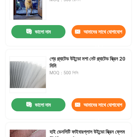
কৃষি পোকার জাল
ভালো দাম
আমাদের সাথে যোগাযোগ
পিই টারপুলিন
করুন
বোনা জাল ব্যাগ
গ্রে প্ল্যাটেড উইন্ডো মশা নেট প্ল্যাটেড স্ক্রিন 20
মিমি
MOQ：500 পিসি
প্লাস্টিক জাল জাল
অ্যালকালি প্রতিরোধী ফাইবারগ্লাস জাল
ভালো দাম
আমাদের সাথে যোগাযোগ
নাইলন তারের টাই
করুন
হাই ডেনসিটি ফাইবারগ্লাস উইন্ডো স্ক্রিন ফ্লেম
চৌম্বকীয় প্লাস্টিকের দরজার পর্দা