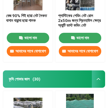
বেজ 90% পিই ছায়া নেট সৈকত
প্লাস্টিকের শেডিং নেট রোল
বাগান বারান্দা ছায়া পালক
2x50m জন্য গ্রিনহাউস ক্ষেত্র
অ্যান্টি ডাস্ট কভিং নেট
ভালো দাম
ভালো দাম
আমাদের সাথে যোগাযোগ
আমাদের সাথে যোগাযোগ
করুন
করুন
কৃষি পোকার জাল
(30)