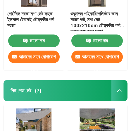
পোর্টেবল দরজা মশা নেট সহজ
শুধুমাত্র পাইকারি!পলিস্টার জাল
ইনস্টল টেকসই চৌম্বকীয় পর্দা
দরজা পর্দা, মশা নেট
দরজা
100x210cm চৌম্বকীয় পর্দা
দরজা নরম জাল দরজা
ভালো দাম
ভালো দাম
আমাদের সাথে যোগাযোগ
আমাদের সাথে যোগাযোগ
করুন
করুন
পিই শেড নেট
(7)