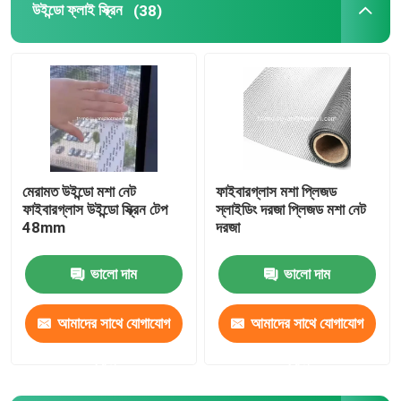
উইন্ডো ফ্লাই স্ক্রিন
(38)
ভেলক্রো হুক এন্ড লুপ
পলিপ্রোপিলিন মাটির আবরণ
মেরামত উইন্ডো মশা নেট
ফাইবারগ্লাস মশা প্লিজড
ফাইবারগ্লাস উইন্ডো স্ক্রিন টেপ
স্লাইডিং দরজা প্লিজড মশা নেট
48mm
দরজা
ভালো দাম
ভালো দাম
আমাদের সাথে যোগাযোগ
আমাদের সাথে যোগাযোগ
করুন
করুন