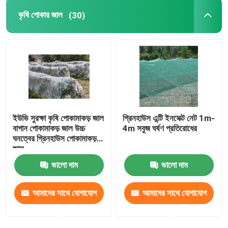
কৃষি পোকার জাল
(30)
ইউভি সুরক্ষা কৃষি পোকামাকড় জাল
গ্রিনহাউস এন্টি ইনসেক্ট নেট 1m-
বাগান পোকামাকড় জাল উচ্চ
4m সবুজ ঘর্ষণ প্রতিরোধের
ঘনত্বের গ্রিনহাউস পোকামাকড়
জাল
ভালো দাম
ভালো দাম
আমাদের সাথে যোগাযোগ
আমাদের সাথে যোগাযোগ
করুন
করুন