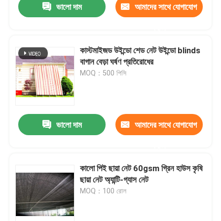
ভালো দাম
আমাদের সাথে যোগাযোগ
করুন
কাস্টমাইজড উইন্ডো শেড নেট উইন্ডো blinds
বাগান বেড়া ঘর্ষণ প্রতিরোধের
MOQ：500 পিসি
ভালো দাম
আমাদের সাথে যোগাযোগ
করুন
কালো পিই ছায়া নেট 60gsm গ্রিন হাউস কৃষি
ছায়া নেট অ্যান্টি-গ্যাস নেট
MOQ：100 রোল