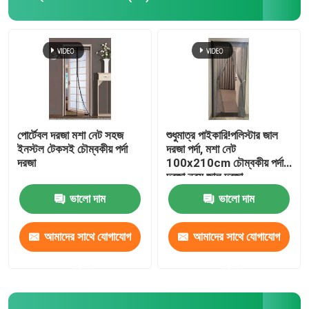
কৃষি পোকার জাল
পিই টারপুলিন
বোনা জাল ব্যাগ
পোর্টেবল দরজা মশা নেট সহজ
শুধুমাত্র পাইকারি!পলিস্টার জাল
ইনস্টল টেকসই চৌম্বকীয় পর্দা
দরজা পর্দা, মশা নেট
দরজা
100x210cm চৌম্বকীয় পর্দা
প্লাস্টিক জাল জাল
দরজা নরম জাল দরজা
ভালো দাম
ভালো দাম
অ্যালকালি প্রতিরোধী ফাইবারগ্লাস জাল
আমাদের সাথে যোগাযোগ
আমাদের সাথে যোগাযোগ
নাইলন তারের টাই
করুন
করুন
চৌম্বকীয় প্লাস্টিকের দরজার পর্দা