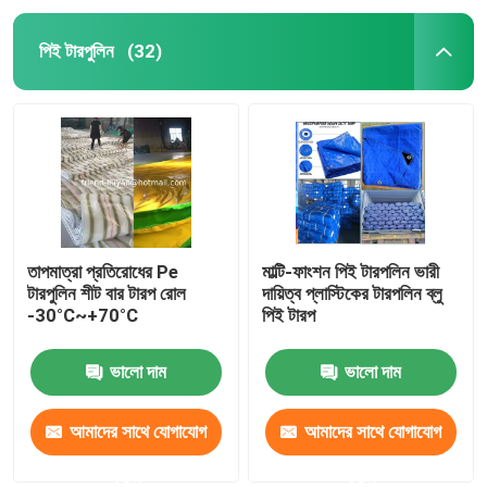
পিই টারপুলিন
(32)
তাপমাত্রা প্রতিরোধের Pe
মাল্টি-ফাংশন পিই টারপলিন ভারী
টারপুলিন শীট বার টারপ রোল
দায়িত্ব প্লাস্টিকের টারপলিন ব্লু
-30°C~+70°C
পিই টারপ
ভালো দাম
ভালো দাম
আমাদের সাথে যোগাযোগ
আমাদের সাথে যোগাযোগ
করুন
করুন