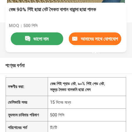
বেজ 90% পিই ছায়া নেট সৈকত বাগান বারান্দা ছায়া পালক
MOQ：500 পিসি
ভালো দাম
আমাদের সাথে যোগাযোগ
করুন
পণ্যের বর্ণনা
বেজ পিই শ্যাড নেট
,
৯০% পিই শেড নেট
,
লক্ষণীয় করা:
সমুদ্র সৈকত বালকনি ছায়া সেল
ডেলিভারি সময়
15 দিনের মধ্যে
ন্যূনতম চাহিদার পরিমাণ
500 পিসি
পরিশোধের শর্ত
টি/টি