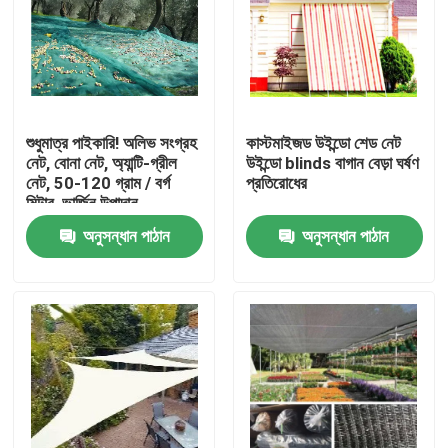
শুধুমাত্র পাইকারি! অলিভ সংগ্রহ
কাস্টমাইজড উইন্ডো শেড নেট
নেট, বোনা নেট, অ্যান্টি-গ্রীল
উইন্ডো blinds বাগান বেড়া ঘর্ষণ
নেট, 50-120 গ্রাম / বর্গ
প্রতিরোধের
মিটার, ভার্জিন উপাদান
অনুসন্ধান পাঠান
অনুসন্ধান পাঠান
বাড়ি
পণ্য
আমাদের সম্পর্কে