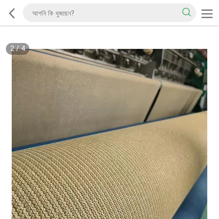
2
/
4