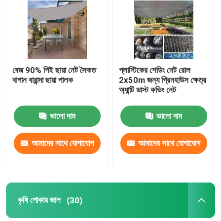
মান নিয়ন্ত্রণ
আমাদের সাথে যোগাযোগ করুন
বেজ 90% পিই ছায়া নেট সৈকত
প্লাস্টিকের শেডিং নেট রোল
বাগান বারান্দা ছায়া পালক
2x50m জন্য গ্রিনহাউস ক্ষেত্র
অ্যান্টি ডাস্ট কভিং নেট
উদ্ধৃতির জন্য আবেদন
ভালো দাম
ভালো দাম
Russian website
আমাদের সাথে যোগাযোগ
আমাদের সাথে যোগাযোগ
চৌম্বকীয় জাল দরজার পর্দা
করুন
করুন
উইন্ডো ফ্লাই স্ক্রিন
কৃষি পোকার জাল
(30)
পিই শেড নেট