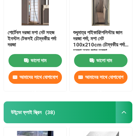
পোর্টেবল দরজা মশা নেট সহজ
শুধুমাত্র পাইকারি!পলিস্টার জাল
ইনস্টল টেকসই চৌম্বকীয় পর্দা
দরজা পর্দা, মশা নেট
দরজা
100x210cm চৌম্বকীয় পর্দা
দরজা নরম জাল দরজা
ভালো দাম
ভালো দাম
আমাদের সাথে যোগাযোগ
আমাদের সাথে যোগাযোগ
করুন
করুন
উইন্ডো ফ্লাই স্ক্রিন
(38)