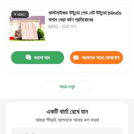
কাস্টমাইজড উইন্ডো শেড নেট উইন্ডো blinds
বাগান বেড়া ঘর্ষণ প্রতিরোধের
MOQ：500 পিসি
ভালো দাম
আমাদের সাথে যোগাযোগ
করুন
আরো দেখুন
একটি বার্তা রেখে যান
আমরা শীঘ্রই আপনাকে আবার কল করব!