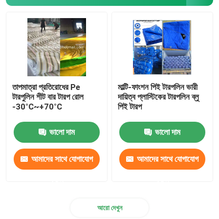
ভেলক্রো হুক এন্ড লুপ
পলিপ্রোপিলিন মাটির আবরণ
তাপমাত্রা প্রতিরোধের Pe
মাল্টি-ফাংশন পিই টারপলিন ভারী
টারপুলিন শীট বার টারপ রোল
দায়িত্ব প্লাস্টিকের টারপলিন ব্লু
-30°C~+70°C
পিই টারপ
ভালো দাম
ভালো দাম
আমাদের সাথে যোগাযোগ
আমাদের সাথে যোগাযোগ
করুন
করুন
আরো দেখুন