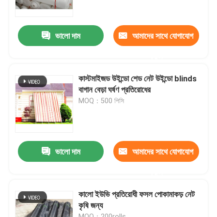
মান নিয়ন্ত্রণ
ভালো দাম
আমাদের সাথে যোগাযোগ
করুন
আমাদের সাথে যোগাযোগ করুন
কাস্টমাইজড উইন্ডো শেড নেট উইন্ডো blinds
উদ্ধৃতির জন্য আবেদন
বাগান বেড়া ঘর্ষণ প্রতিরোধের
MOQ：500 পিসি
Russian website
চৌম্বকীয় জাল দরজার পর্দা
ভালো দাম
আমাদের সাথে যোগাযোগ
করুন
উইন্ডো ফ্লাই স্ক্রিন
কালো ইউভি প্রতিরোধী ফসল পোকামাকড় নেট
কৃষি জন্য
পিই শেড নেট
MOQ：200rolls