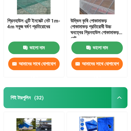
গ্রিনহাউস এন্টি ইনসেক্ট নেট 1m-
উদ্ভিদ কৃষি পোকামাকড়
4m সবুজ ঘর্ষণ প্রতিরোধের
পোকামাকড় প্রতিরোধী উচ্চ
ঘনত্বের গ্রিনহাউস পোকামাকড়
নেট
ভালো দাম
ভালো দাম
আমাদের সাথে যোগাযোগ
আমাদের সাথে যোগাযোগ
করুন
করুন
পিই টারপুলিন
(32)