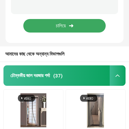
ভেলক্রো হুক এন্ড লুপ
পলিপ্রোপিলিন মাটির আবরণ
আমাদের কাছ থেকে অন্যান্য বিভাগগুলি
চৌম্বকীয় জাল দরজার পর্দা
(37)