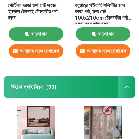
পোর্টেবল দরজা মশা নেট সহজ
শুধুমাত্র পাইকারি!পলিস্টার জাল
ইনস্টল টেকসই চৌম্বকীয় পর্দা
দরজা পর্দা, মশা নেট
দরজা
100x210cm চৌম্বকীয় পর্দা
দরজা নরম জাল দরজা
ভালো দাম
ভালো দাম
আমাদের সাথে যোগাযোগ
আমাদের সাথে যোগাযোগ
করুন
করুন
উইন্ডো ফ্লাই স্ক্রিন
(38)