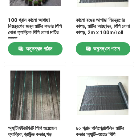
মান নিয়ন্ত্রণ
100 গ্রাম কালো আগাছা
কালো রঙের আগাছা নিয়ন্ত্রণের
নিয়ন্ত্রণের জন্য মাটির কভার পিপি
কাপড়, মাটির আচ্ছাদন, পিপি বোনা
বোনা ফ্যাব্রিক পিপি বোনা মাটির
কাপড়, 2m x 100m/roll
আমাদের সাথে যোগাযোগ করুন
কভার
অনুসন্ধান পাঠান
অনুসন্ধান পাঠান
উদ্ধৃতির জন্য আবেদন
Russian website
চৌম্বকীয় জাল দরজার পর্দা
উইন্ডো ফ্লাই স্ক্রিন
অ্যান্টিহিউমিডিটি পিপি ওয়েভেন
৯০ গ্রাম পলিপ্রোপিলিন মাটির
ফ্যাব্রিক,গ্রাউন্ড কভার,খড়
কভার অ্যান্টি-ওয়েড পিপি
পিই শেড নেট