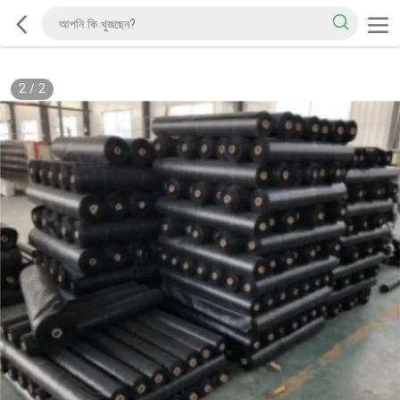
2
/
2