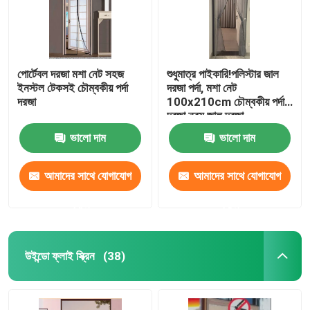
পোর্টেবল দরজা মশা নেট সহজ
শুধুমাত্র পাইকারি!পলিস্টার জাল
ইনস্টল টেকসই চৌম্বকীয় পর্দা
দরজা পর্দা, মশা নেট
দরজা
100x210cm চৌম্বকীয় পর্দা
দরজা নরম জাল দরজা
ভালো দাম
ভালো দাম
আমাদের সাথে যোগাযোগ
আমাদের সাথে যোগাযোগ
করুন
করুন
উইন্ডো ফ্লাই স্ক্রিন
(38)