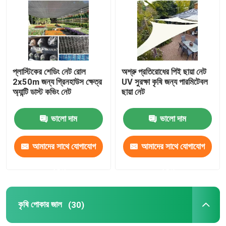
মান নিয়ন্ত্রণ
আমাদের সাথে যোগাযোগ করুন
প্লাস্টিকের শেডিং নেট রোল
অশ্রু প্রতিরোধের পিই ছায়া নেট
2x50m জন্য গ্রিনহাউস ক্ষেত্র
UV সুরক্ষা কৃষি জন্য পারমিটেবল
অ্যান্টি ডাস্ট কভিং নেট
ছায়া নেট
উদ্ধৃতির জন্য আবেদন
ভালো দাম
ভালো দাম
Russian website
আমাদের সাথে যোগাযোগ
আমাদের সাথে যোগাযোগ
চৌম্বকীয় জাল দরজার পর্দা
করুন
করুন
উইন্ডো ফ্লাই স্ক্রিন
কৃষি পোকার জাল
(30)
পিই শেড নেট