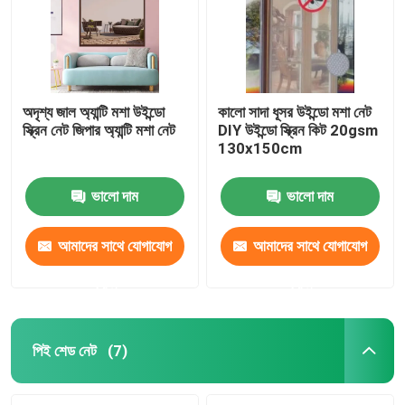
অদৃশ্য জাল অ্যান্টি মশা উইন্ডো
কালো সাদা ধূসর উইন্ডো মশা নেট
স্ক্রিন নেট জিপার অ্যান্টি মশা নেট
DIY উইন্ডো স্ক্রিন কিট 20gsm
130x150cm
ভালো দাম
ভালো দাম
আমাদের সাথে যোগাযোগ
আমাদের সাথে যোগাযোগ
করুন
করুন
বাড়ি
পণ্য
পিই শেড নেট
(7)
আমাদের সম্পর্কে