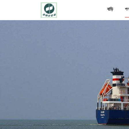
বাড়ি
পণ