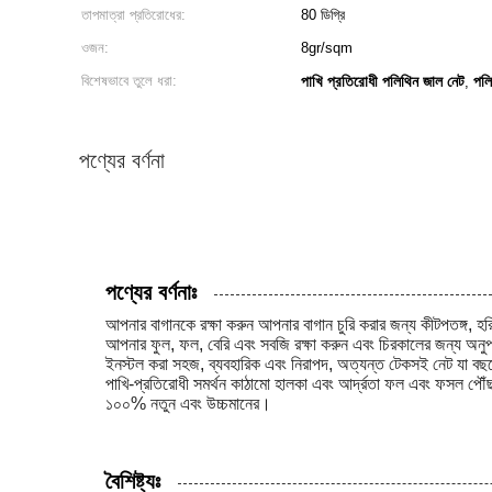
তাপমাত্রা প্রতিরোধের:
80 ডিগ্রি
ওজন:
8gr/sqm
বিশেষভাবে তুলে ধরা:
পাখি প্রতিরোধী পলিথিন জাল নেট
পলি
,
পণ্যের বর্ণনা
পণ্যের বর্ণনাঃ
আপনার বাগানকে রক্ষা করুন আপনার বাগান চুরি করার জন্য কীটপতঙ্গ, হ
আপনার ফুল, ফল, বেরি এবং সবজি রক্ষা করুন এবং চিরকালের জন্য অনুপ
ইনস্টল করা সহজ, ব্যবহারিক এবং নিরাপদ, অত্যন্ত টেকসই নেট যা বছরে
পাখি-প্রতিরোধী সমর্থন কাঠামো হালকা এবং আর্দ্রতা ফল এবং ফসল পৌঁ
১০০% নতুন এবং উচ্চমানের।
বৈশিষ্ট্যঃ