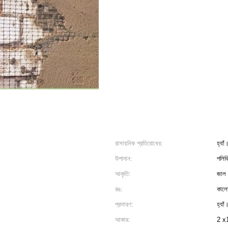
রাসায়নিক প্রতিরোধের:
হ্যাঁ
উপাদান:
পলিথ
আকৃতি:
জাল
রঙ:
কালো
প্রসারণ:
হ্যাঁ
আকার:
2 x