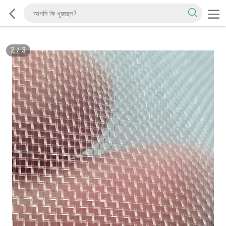
2
/
3