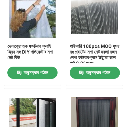
ভেলক্রো হুক ফাস্টনার ফ্লাই
পাইকারি 100pcs MOQ ধূসর
স্ক্রিন সহ DIY পলিয়েস্টার মশা
রঙ প্ল্যাটেড মশা নেট দরজা রজন
নেট কিট
লেপা ফাইবারগ্লাস উইন্ডো জাল
পর্দা 0.26mm
অনুসন্ধান পাঠান
অনুসন্ধান পাঠান
বাড়ি
পণ্য
আমাদের সম্পর্কে