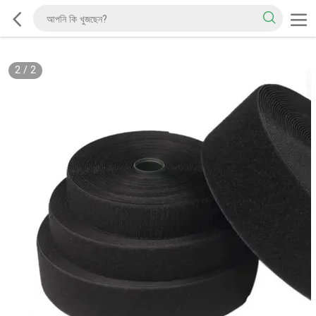
2
/
2