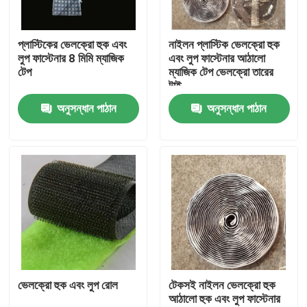
মান নিয়ন্ত্রণ
প্লাস্টিকের ভেলক্রো হুক এবং
নাইলন প্লাস্টিক ভেলক্রো হুক
লুপ ফাস্টেনার 8 মিমি ম্যাজিক
এবং লুপ ফাস্টেনার আঠালো
টেপ
ম্যাজিক টেপ ভেলক্রো তারের
আমাদের সাথে যোগাযোগ করুন
টাই
অনুসন্ধান পাঠান
অনুসন্ধান পাঠান
উদ্ধৃতির জন্য আবেদন
Russian website
চৌম্বকীয় জাল দরজার পর্দা
উইন্ডো ফ্লাই স্ক্রিন
ভেলক্রো হুক এবং লুপ রোল
টেকসই নাইলন ভেলক্রো হুক
আঠালো হুক এবং লুপ ফাস্টেনার
পিই শেড নেট