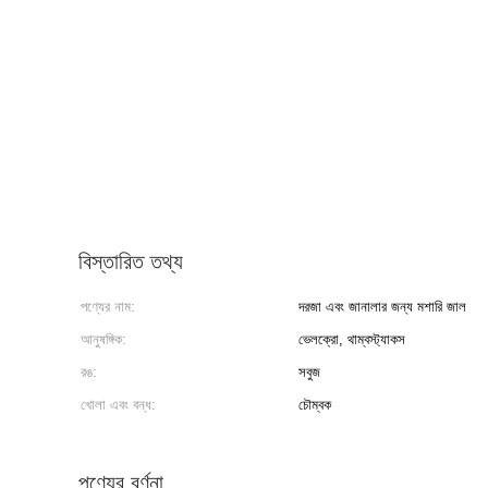
বিস্তারিত তথ্য
পণ্যের নাম:
দরজা এবং জানালার জন্য মশারি জাল
আনুষঙ্গিক:
ভেলক্রো, থাম্বস্ট্যাকস
রঙ:
সবুজ
খোলা এবং বন্ধ:
চৌম্বক
পণ্যের বর্ণনা