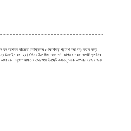
ুশন হল আপনার বাড়িতে বিরক্তিকর পোকামাকড় প্রবেশ করা বন্ধ করার জন্য
রার জন্য ডিজাইন করা হয়।রঙিন চৌম্বকীয় দরজা পর্দা আপনার দরজা একটি ক্লাসিক
্যমে আসা কোন সুযোগআমাদের ডোরওয়ে ইনসেক্ট এক্সক্লুশনকে আপনার দরজার জন্য