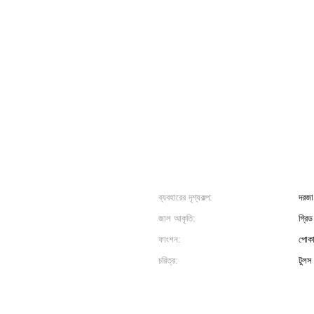
ব্যবহারের দৃশ্যকল্প:
দরজা
জাল আকৃতি:
গ্রিড
ফাংশন:
পোকা
চরিত্র:
টুলস