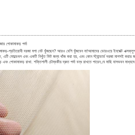
ার পোকামাকড় পর্দা
াকড়-প্রতিরোধী দরজা মশা নেট খুঁজছেন? আরও বেশি খুঁজবেন না!আমাদের ডোরওয়ে ইনসেক্ট এক্সক্ল
র্মিত, এটি ফোল্ডেবল এবং একটি নিখুঁত ফিট জন্য খাঁজ করা হয়, এবং কোন স্ট্যান্ডার্ড দরজা মাপসই ক
় এবং পোকামাকড় রাখা. শক্তিশালী চৌম্বকীয় দ্রুত পর্দা বন্ধ রাখতে পারেন,যে মাছি বাসভবন মাধ