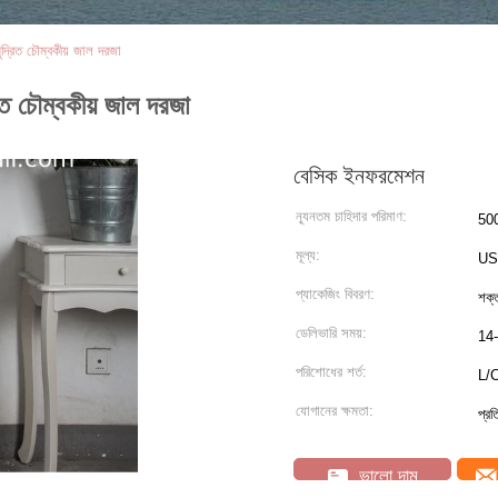
দ্রিত চৌম্বকীয় জাল দরজা
িত চৌম্বকীয় জাল দরজা
বেসিক ইনফরমেশন
ন্যূনতম চাহিদার পরিমাণ:
500
মূল্য:
US
প্যাকেজিং বিবরণ:
শক্
ডেলিভারি সময়:
14-
পরিশোধের শর্ত:
L/C
যোগানের ক্ষমতা:
প্র
ভালো দাম