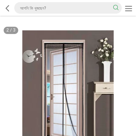
2
/
3