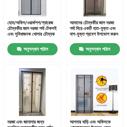
হোম/অফিস/ওয়ার্কশপ/গ্যারেজ
আমাদের চৌম্বকীয় জাল দরজা
চৌম্বকীয় জাল দরজা পর্দা টেকসই
পর্দা দিয়ে একটি হাত-মুক্ত এবং
এবং সুবিধাজনক খোলার চৌম্বক
বাগ-মুক্ত প্রবেশ উপভোগ করুন
অনুসন্ধান পাঠান
অনুসন্ধান পাঠান
বাড়ি
পণ্য
দরজা এবং জানালার জন্য
আপনার বাড়ি এবং অফিসকে
আমাদের সম্পর্কে