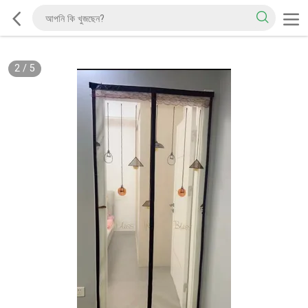
2
/
5