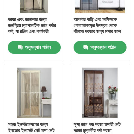
মান নিয়ন্ত্রণ
দরজা এবং জানালার জন্য
আপনার বাড়ি এবং অফিসকে
জনপ্রিয় ম্যাগনেটিক জাল পর্দার
পোকামাকড়ের উপদ্রব থেকে
পর্দা, যা রঙিন এবং কার্যকরী
বাঁচাতে দরজার জন্য মশার জাল
আমাদের সাথে যোগাযোগ করুন
অনুসন্ধান পাঠান
অনুসন্ধান পাঠান
উদ্ধৃতির জন্য আবেদন
Russian website
চৌম্বকীয় জাল দরজার পর্দা
উইন্ডো ফ্লাই স্ক্রিন
সহজ ইনস্টলেশনের জন্য
সূক্ষ্ম জাল গজ দরজা মশারী নেট
ইনডোর ইনসেক্ট নেট মশা নেট
দরজা চুম্বকীয় পর্দা দরজা
পিই শেড নেট