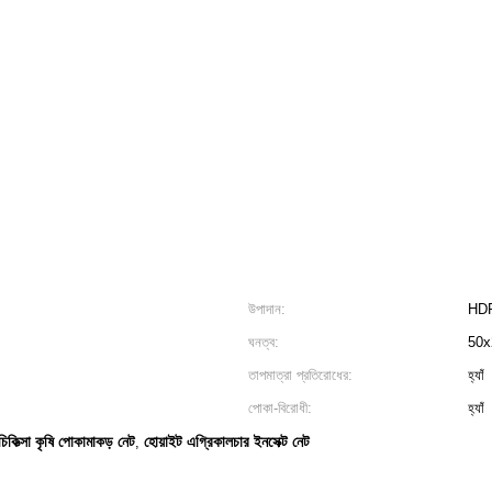
উপাদান:
HD
ঘনত্ব:
50x
তাপমাত্রা প্রতিরোধের:
হ্যাঁ
পোকা-বিরোধী:
হ্যাঁ
িকিত্সা কৃষি পোকামাকড় নেট
হোয়াইট এগ্রিকালচার ইনসেক্ট নেট
,