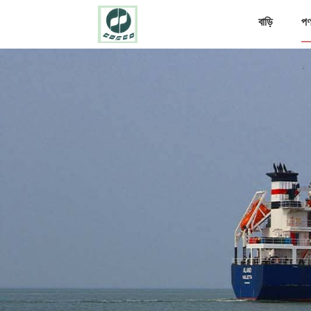
বাড়ি
পণ