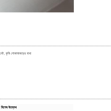
েট, কৃষি পোকামাকড়ের বাধা
বিশেষ উল্লেখ