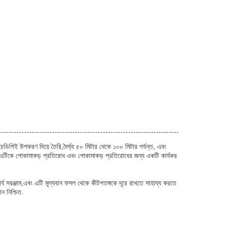
চডিপিই উপকরণ দিয়ে তৈরি,দৈর্ঘ্য ৫০ মিটার থেকে ১০০ মিটার পর্যন্ত, এবং
,এটিকে পোকামাকড় প্রতিরোধ এবং পোকামাকড় প্রতিরোধের জন্য একটি কার্যকর
 সরঞ্জাম,এবং এটি মূল্যবান ফসল থেকে কীটপতঙ্গকে দূরে রাখতে সাহায্য করতে
ন নিশ্চিত.