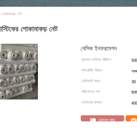
ের পোকামাকড় নেট
াস্টিকের পোকামাকড় নেট
বেসিক ইনফরমেশন
ন্যূনতম চাহিদার পরিমাণ:
50
প্যাকেজিং বিবরণ:
স্বচ
ডেলিভারি সময়:
30 
পরিশোধের শর্ত:
টি/টি
যোগানের ক্ষমতা:
400
ভালো দাম