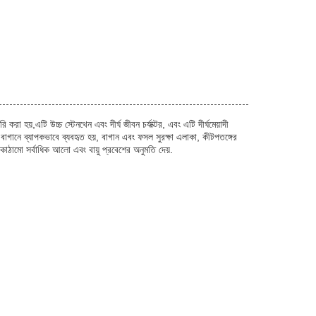
,এটি উচ্চ স্টেনথেন এবং দীর্ঘ জীবন চর্যাক্টর, এবং এটি দীর্ঘমেয়াদী
বাগানে ব্যাপকভাবে ব্যবহৃত হয়, বাগান এবং ফসল সুরক্ষা এলাকা, কীটপতঙ্গের
ঠামো সর্বাধিক আলো এবং বায়ু প্রবেশের অনুমতি দেয়.