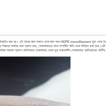
ডিজাইন করা হয়। এই তারের জাল সমতল বোনা জাল সঙ্গে HDPE monofilament সুতা থেকে তৈরি করা হয়
বিরুদ্ধে কার্যকর বাধা প্রদান করে, পোকামাকড়ের সাথে সম্পর্কিত ক্ষতি থেকে উদ্ভিদ রক্ষা করে।এটি 
্যকর সমাধান প্রদান।ক্ষতিকারক পোকামাকড় থেকে দূরে থাকাকালীন পোকামাকড় প্রতিরোধের নেটটির কা