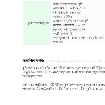
অশ্রু প্রতিরোধ ক্ষমতা: হ্যাঁ
ওজনঃ 60g/m2-115g/m2
ঘর্ষণ প্রতিরোধ ক্ষমতাঃ হ্যাঁ
প্রস্থঃ ১-৬ মিটার
তাপমাত্রার প্রতিরোধ ক্ষমতাঃ হ্যাঁ
কৃষি পোকামাকড় নেট
উপাদানঃ এইচডিপিই ৫০০০এস
রঙঃ সাদা, কালো, সবুজ ইত্যাদি।
অ্যান্টি-ফাঙ্গাসঃ হ্যাঁ
ফসল সুরক্ষা নেট, বাগানের পোকামাকড় নেট, বাগা
মশার নেট
অ্যাপ্লিকেশনঃ
কৃষি পোকামাকড় নেট উদ্ভিদ এবং কৃষি পোকামাকড় সুরক্ষার জন্য একটি নিখুঁত স
60g / m2 থেকে 115g / m2 পর্যন্ত ওজন। এটি সাদা, কালো, সবুজ ইত্যাদি স
সরঞ্জাম করে তোলে.
পোকামাকড় প্রতিরোধের নেটটি উদ্ভিদ, ফুল এবং অন্যান্য ফসলকে পোকামাকড়ের
পারেআপনার কীট-প্রতিরোধী নেট, কীট-নিরাপত্তা নেট, কীট-প্রতিরোধের জাল, বা