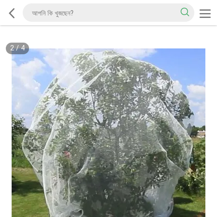
2
/
4